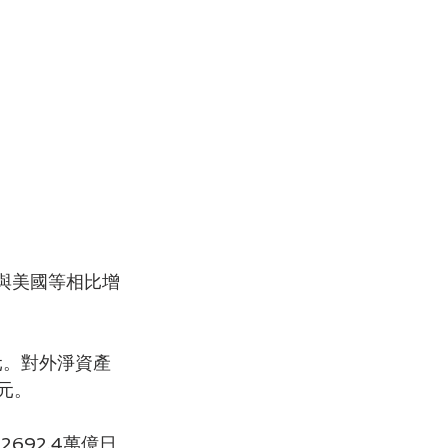
但與美國等相比增
。
元。對外淨資產
元。
692.4萬億日