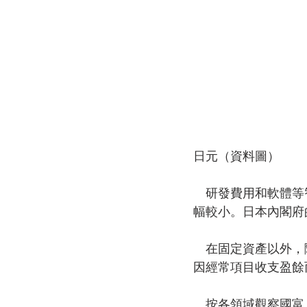
日元（資料圖）
　研發費用和軟體等智
幅較小。日本內閣府
　在固定資產以外，隨
因經常項目收支盈餘而
　按各領域觀察國富，