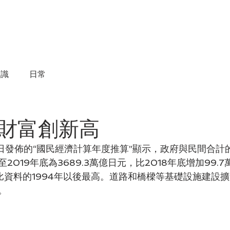
物件買賣
物件租賃
成交實績
諮詢服務
知識
日常
財富創新高
0日發佈的“國民經濟計算年度推算”顯示，政府與民間合計
2019年底為3689.3萬億日元，比2018年底增加99.
比資料的1994年以後最高。道路和橋樑等基礎設施建設
。