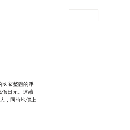
聯繫我們
關於我們
即時動態
的國家整體的淨
7萬億日元。連續
擴大，同時地價上