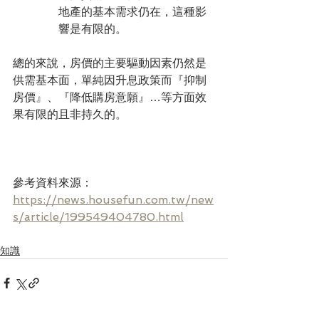
地產的基本需求仍在，這種影
響是有限的。
總的來說，房價的主要驅動因素仍然是
供需基本面，單純因升息政策而『抑制
房價』、『降低購房意願』…等方面效
果有限的且非持久的。
參考資料來源：
https://news.housefun.com.tw/new
s/article/199549404780.html
知識