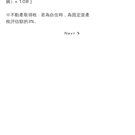
圓）× 1.08 ]
※不動產取得稅 : 若為自住時，為固定資產
稅評估額的3%。
Next
服務據點
PMCアセットマネジメント 株式会社
〒106-0032
東京都港区六本木2-1-11-604
e-mail：
pmc@pmcasset.co.jp
TEL：03-6230-8478 FAX : 03-6230-8423
營業時間：週一至週五10:00～17:00
宅建免許番号：東京都知事（2）第103951号
聯絡我們