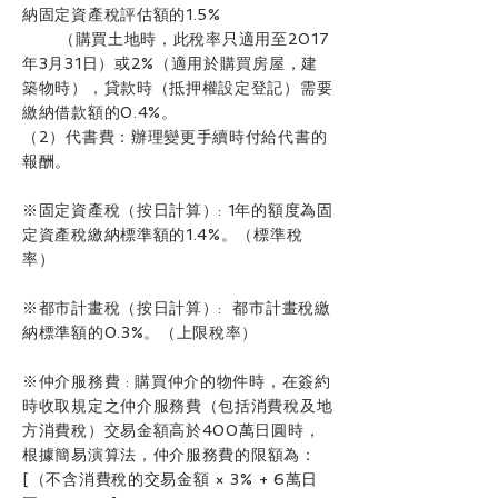
納固定資產稅評估額的1.5%
（購買土地時，此稅
率只
適用至2017
年3月31日）或2%（適用於購買房屋，建
築物時），貸款時（抵押權設定登記）需要
繳納借款額的0.4%。
（2）代書費：辦理變更手續時付給代書的
報酬。
※固定資產稅（按日計算）: 1年的額度為固
定資產稅繳納標準額的1.4%。（標準稅
率）
※都市計畫稅（按日計算）: 都市計畫稅繳
納標準額的0.3%。（上限稅率）
※仲介服務費 : 購買仲介的物件時，在簽約
時收取規定之仲介服務費（包括消費稅及地
方消費稅）交易金額高於400萬日圓
時，
根據簡
易
演算法，仲介服務費的限額為：
[（不含消費稅的交易金額 × 3% + 6萬日