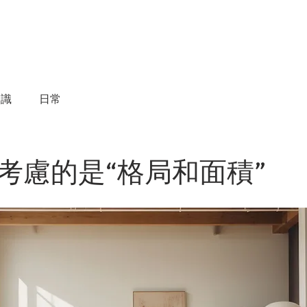
物件買賣
物件租賃
成交實績
諮詢服務
知識
日常
考慮的是“格局和面積”