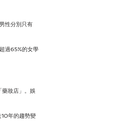
業男性分別只有
超過65%的女學
「藥妝店」。娛
10年的趨勢變