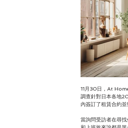
11月30日，At Ho
調查針對日本各地2
內簽訂了租賃合約並
當詢問受訪者在尋找
和上班族來說都是第