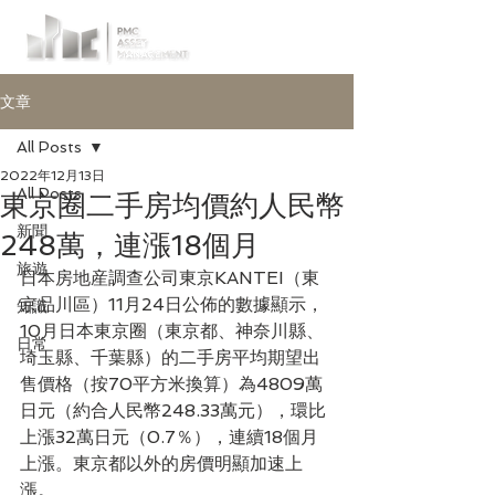
文章
All Posts
2022年12月13日
All Posts
東京圈二手房均價約人民幣
新聞
248萬，連漲18個月
旅遊
日本房地産調查公司東京KANTEI（東
京品川區）11月24日公佈的數據顯示，
知識
10月日本東京圈（東京都、神奈川縣、
日常
埼玉縣、千葉縣）的二手房平均期望出
售價格（按70平方米換算）為4809萬
日元（約合人民幣248.33萬元），環比
上漲32萬日元（0.7％），連續18個月
上漲。東京都以外的房價明顯加速上
漲。