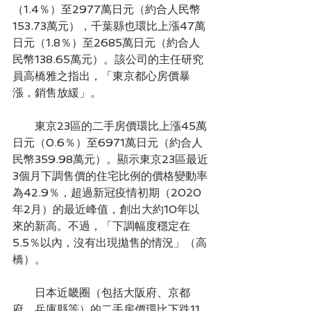
（1.4％）至2977萬日元（約合人民幣
153.73萬元），千葉縣也環比上漲47萬
日元（1.8％）至2685萬日元（約合人
民幣138.65萬元）。該公司的主任研究
員高橋雅之指出，「東京都心房價暴
漲，銷售放緩」。
　　東京23區的二手房價環比上漲45萬
日元（0.6％）至6971萬日元（約合人
民幣359.98萬元）。顯示東京23區最近
3個月下調售價的住宅比例的價格變動率
為42.9％，超過新冠疫情初期（2020
年2月）的最近峰值，創出大約10年以
來的新高。不過，「下調幅度穩定在
5.5％以內，沒有出現拋售的情況」（高
橋）。
　　日本近畿圈（包括大阪府、京都
府、兵庫縣等）的二手房價環比下跌11