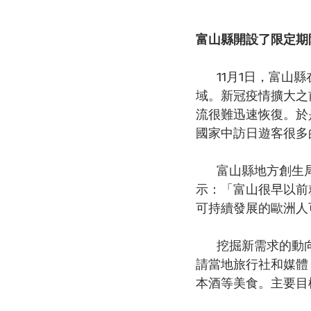
富山縣開設了限定期
      11月1日，富山縣在英國倫敦的商業設施「Pantechnicon」開設了限定期限的觀光宣傳區
域。新冠疫情擴大之
流很難迅速恢復。於
國家中訪日遊客很多
      富山縣地方創生局長南裏明日香在倫敦見了很多旅行社人員和網紅等，她充滿期待地表
示：「富山很早以前
可持續發展的歐洲人
      挖掘新需求的動向也擴大到了其他地區。山梨縣8月在美國舊金山舉辦了觀光説明會。邀
請當地旅行社和媒體
本酒等美食。主要目