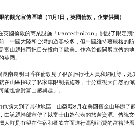
限的觀光宣傳區域（11月1日，英國倫敦，企業供圖）
前，中國大陸和台灣的遊客較多，但中國維持著嚴格的防
是富山縣轉而把目光投向了歐美。作為首個開展宣傳的地
的英國。
就在山區採取了私家車限制措施等，十分重視大自然的保
可能也會對富山感興趣」。
，由該縣幹部宣傳了以富士山為代表的旅遊資源、傳統文
標人群是有望在住宿和餐飲方面進行高額消費的富裕階層