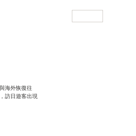
聯繫我們
關於我們
即時動態
與海外恢復往
，訪日遊客出現