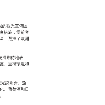
疫措施，當前客
區，選擇了歐洲
護。重視環境和
化、葡萄酒和日
。