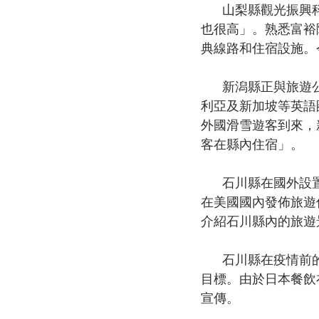
      山梨縣觀光振興科的相關負責人説：「在美國，舊金山是訪日遊客較多的地區，個人收入
也很高」。熟悉富裕
典線路和住宿設施。
      新潟縣正與旅遊公司和航空公司合作，開展旅遊商品的策劃和推廣活動。將在歐美、澳大
利亞及新加坡等英語
外國滑雪遊客到來，
客在縣內住宿」。
      石川縣在國外設置了宣傳窗口。石川縣與美國新澤西州的旅遊營銷公司合作，9月配置了
在美國國內發佈旅遊
介紹石川縣內的旅遊
      石川縣在疫情前的2019年吸引來了77萬名訪日住宿遊客，提出到2025年增至100萬人的
目標。由於日本餐飲
宣傳。