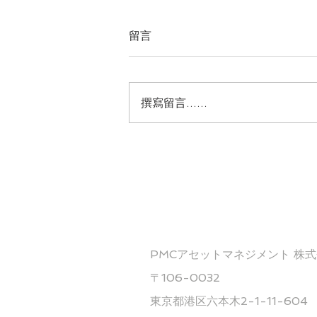
留言
撰寫留言......
8月訪日外國旅客人數達342.8
萬 創8月歷史新高
服務據點
PMCアセットマネジメント 株
〒106-0032
東京都港区六本木2-1-11-604