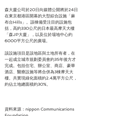
森大廈公司於20日向媒體公開將於24日
在東京都港區開幕的大型綜合設施「麻
布台Hills」。該棟備受注目的設施包
括，高約330公尺的日本最高摩天大樓
「森JP大廈」，以及位於場地中心約
6000平方公尺的廣場。
該設施項目是該地區與土地所有者，在
一起成立城市規劃委員會約35年後方才
完成。包括住宅、辦公室、商店、豪華
酒店、醫療設施等將合併為3棟摩天大
樓。共實現綠化面積約2.4萬平方公尺，
約佔土地總面積約30%。
資料來源：nippon Communications 
Foundation