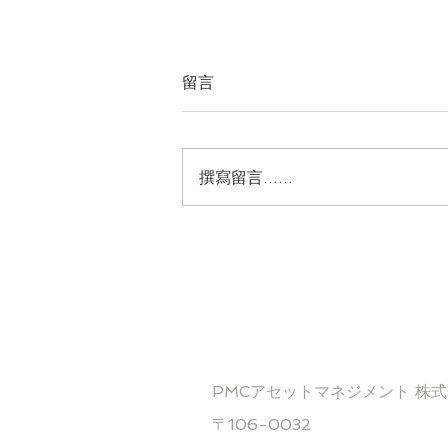
留言
撰寫留言......
日本央行擬加息0.25%
服務據點
PMCアセットマネジメント 株
〒106-0032