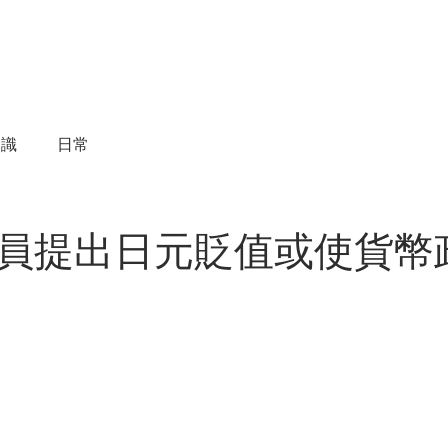
物件買賣
物件租賃
成交實績
諮詢服務
知識
日常
員提出日元貶值或使貨幣