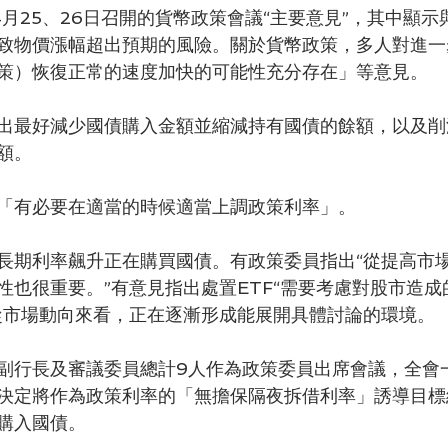
4月25、26日召開的貨幣政策會議“主要意見”，其中顯
致物價漲幅超出預期的風險。關於貨幣政策，多人對進一
策）恢復正常的速度加快的可能性充分存在」等意見。
出最好減少國債購入金額並縮減持有國債的餘額，以及削
額。
「有必要在適當的時候適當上調政策利率」。
長期利率飆升正在購買國債。有政策委員指出“從提高市
性也很重要。”有意見指出處置ETF“需要考慮對股市造成
從市場動向來看，正在逐漸形成能展開具體討論的環境。
副行長及審議委員總計9人作為政策委員出席會議，全會
決定將作為政策利率的「無擔保隔夜拆借利率」誘導目標維
購入國債。