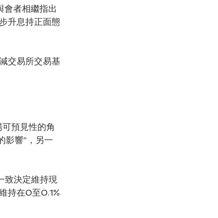
示與會者相繼指出
步升息持正面態
減交易所交易基
場可預見性的角
的影響”，另一
一致決定維持現
持在0至0.1%