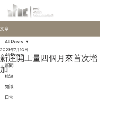
文章
All Posts
2023年7月10日
All Posts
新屋開工量四個月來首次增
新聞
加
旅遊
知識
日常