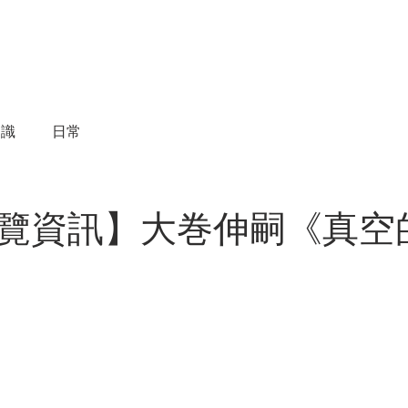
物件買賣
物件租賃
成交實績
諮詢服務
知識
日常
覽資訊】大巻伸嗣《真空