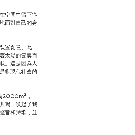
在空間中留下痕
地面對自己的身
裝置創意。此
著太陽的節奏而
狀。這是因為人
是對現代社會的
000m² 。
共鳴，喚起了我
聲音和詩歌，並