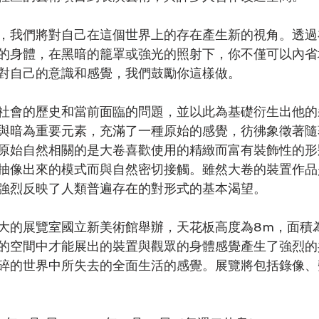
，我們將對自己在這個世界上的存在產生新的視角。透過
的身體，在黑暗的籠罩或強光的照射下，你不僅可以內省
對自己的意識和感覺，我們鼓勵你這樣做。
社會的歷史和當前面臨的問題，並以此為基礎衍生出他的
與暗為重要元素，充滿了一種原始的感覺，彷彿象徵著隨
原始自然相關的是大卷喜歡使用的精緻而富有裝飾性的形
抽像出來的模式而與自然密切接觸。雖然大卷的裝置作品
強烈反映了人類普遍存在的對形式的基本渴望。
大的展覽室國立新美術館舉辦，天花板高度為8m，面積為2
的空間中才能展出的裝置與觀眾的身體感覺產生了強烈的
碎的世界中所失去的全面生活的感覺。展覽將包括錄像、